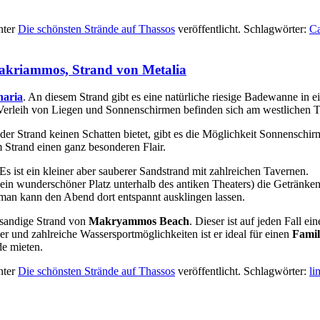
nter
Die schönsten Strände auf Thassos
veröffentlicht. Schlagwörter:
Ca
Makriammos, Strand von Metalia
naria
. An diesem Strand gibt es eine natürliche riesige Badewanne in ei
 Verleih von Liegen und Sonnenschirmen befinden sich am westlichen Te
 der Strand keinen Schatten bietet, gibt es die Möglichkeit Sonnenschir
 Strand einen ganz besonderen Flair.
Es ist ein kleiner aber sauberer Sandstrand mit zahlreichen Tavernen.
 (ein wunderschöner Platz unterhalb des antiken Theaters) die Geträn
man kann den Abend dort entspannt ausklingen lassen.
nsandige Strand von
Makryammos Beach
. Dieser ist auf jeden Fall e
r und zahlreiche Wassersportmöglichkeiten ist er ideal für einen
Famil
e mieten.
nter
Die schönsten Strände auf Thassos
veröffentlicht. Schlagwörter:
li