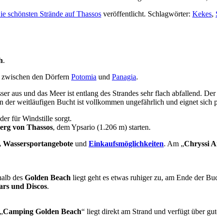
ie schönsten Strände auf Thassos
veröffentlicht. Schlagwörter:
Kekes
,
h
.
cht zwischen den Dörfern
Potomia
und
Panagia
.
ser aus und das Meer ist entlang des Strandes sehr flach abfallend. De
er weitläufigen Bucht ist vollkommen ungefährlich und eignet sich per
 der für Windstille sorgt.
erg von Thassos
, dem Ypsario (1.206 m) starten.
s, Wassersportangebote
und
Einkaufsmöglichkeiten
. Am „
Chryssi 
halb des
Golden Beach
liegt geht es etwas ruhiger zu, am Ende der B
ars und Discos
.
„
Camping Golden Beach
“ liegt direkt am Strand und verfügt über gu