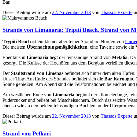
Bar.
Dieser Beitrag wurde am
22. November 2013
von
Thassos Experte
u
Strände von Limanaria: Tripiti Beach, Strand von 
Trypiti Beach
ist ein kleiner aber feiner Strand im Norden von
Lime
Die meisten
Übernachtungsmöglichkeiten
, eine Taverne sowie ein
Ebenfalls in
Limenaria
liegt der feinsandige Strand von
Metalia
. Da
gesorgt. Die Kulisse der Hochöfen aus dem Bergbau verleihen diesem
Der
Stadtstrand von Limenas
befindet sich hinter dem alten Hafen. 
Unser Tipp: Am Ende des Strandes befindet sich die
Bar Karnagio
,
Sonne genießen. Am Abend sind die Felsformationen beleuchtet und 
Am westlichen Ende von
Limenaria
beginnt der kilometerlange, fei
Puderzucker und beliebt bei Muschelsuchern. Durch das seichte Wasse
ebenso wie an den beiden feinsandigen Buchten an der Uferpromenad
Dieser Beitrag wurde am
22. November 2013
von
Thassos Experte
u
Strand von Pefkari