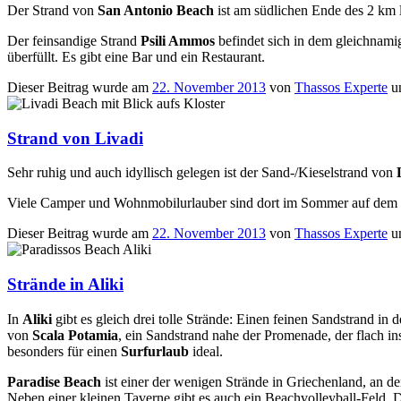
Der Strand von
San Antonio Beach
ist am südlichen Ende des 2 km
Der feinsandige Strand
Psili Ammos
befindet sich in dem gleichnam
überfüllt. Es gibt eine Bar und ein Restaurant.
Dieser Beitrag wurde am
22. November 2013
von
Thassos Experte
u
Strand von Livadi
Sehr ruhig und auch idyllisch gelegen ist der Sand-/Kieselstrand von
L
Viele Camper und Wohnmobilurlauber sind dort im Sommer auf dem
Dieser Beitrag wurde am
22. November 2013
von
Thassos Experte
u
Strände in Aliki
In
Aliki
gibt es gleich drei tolle Strände: Einen feinen Sandstrand i
von
Scala Potamia
, ein Sandstrand nahe der Promenade, der flach in
besonders für einen
Surfurlaub
ideal.
Paradise Beach
ist einer der wenigen Strände in Griechenland, an d
Neben einer kleinen Taverne gibt es auch ein Beachvolleyball-Feld.