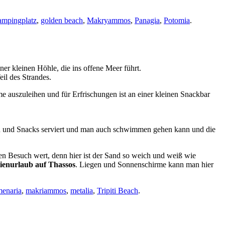
mpingplatz
,
golden beach
,
Makryammos
,
Panagia
,
Potomia
.
ner kleinen Höhle, die ins offene Meer führt.
il des Strandes.
me auszuleihen und für Erfrischungen ist an einer kleinen Snackbar
ken und Snacks serviert und man auch schwimmen gehen kann und die
inen Besuch wert, denn hier ist der Sand so weich und weiß wie
ienurlaub auf Thassos
. Liegen und Sonnenschirme kann man hier
menaria
,
makriammos
,
metalia
,
Tripiti Beach
.