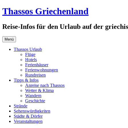
Zum
Thassos Griechenland
Inhalt
springen
Reise-Infos für den Urlaub auf der griechi
Menü
Thassos Urlaub
Flüge
Hotels
Ferienhäuser
Ferienwohnungen
Rundreisen
Tipps & Infos
Anreise nach Thassos
Wetter & Klima
Wandern
Geschichte
Strände
Sehenswürdigkeiten
Städte & Dörfer
Veranstaltungen