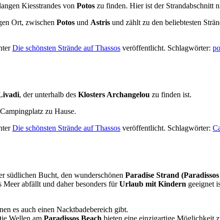
 langen Kiesstrandes von
Potos
zu finden. Hier ist der Strandabschnitt 
igen Ort, zwischen
Potos
und
Astris
und zählt zu den beliebtesten Strä
nter
Die schönsten Strände auf Thassos
veröffentlicht. Schlagwörter:
po
ivadi
, der unterhalb des
Klosters Archangelou
zu finden ist.
 Campingplatz zu Hause.
nter
Die schönsten Strände auf Thassos
veröffentlicht. Schlagwörter:
Ca
n der südlichen Bucht, den wunderschönen
Paradise Strand (Paradissos
s Meer abfällt und daher besonders für
Urlaub mit Kindern
geeignet i
enen es auch einen Nacktbadebereich gibt.
 Die Wellen am
Paradissos Beach
bieten eine einzigartige Möglichkeit