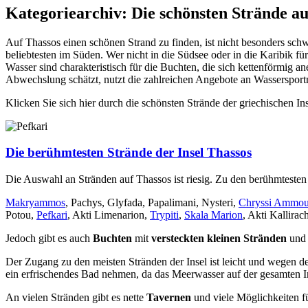
Kategoriearchiv:
Die schönsten Strände au
Auf Thassos einen schönen Strand zu finden, ist nicht besonders schwe
beliebtesten im Süden. Wer nicht in die Südsee oder in die Karibik fü
Wasser sind charakteristisch für die Buchten, die sich kettenförmig 
Abwechslung schätzt, nutzt die zahlreichen Angebote an Wassersportm
Klicken Sie sich hier durch die schönsten Strände der griechischen In
Die berühmtesten Strände der Insel Thassos
Die Auswahl an Stränden auf Thassos ist riesig. Zu den berühmtesten
Makryammos
, Pachys, Glyfada, Papalimani, Nysteri,
Chryssi Ammoud
Potou,
Pefkari
, Akti Limenarion,
Trypiti
,
Skala Marion
, Akti Kallirac
Jedoch gibt es auch
Buchten
mit
versteckten kleinen Stränden
und 
Der Zugang zu den meisten Stränden der Insel ist leicht und wegen
ein erfrischendes Bad nehmen, da das Meerwasser auf der gesamten Ins
An vielen Stränden gibt es nette
Tavernen
und viele Möglichkeiten f