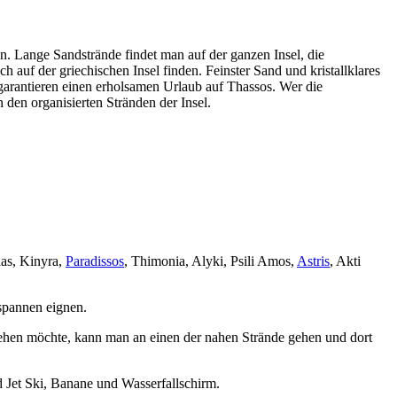
en. Lange Sandstrände findet man auf der ganzen Insel, die
h auf der griechischen Insel finden. Feinster Sand und kristallklares
 garantieren einen erholsamen Urlaub auf Thassos. Wer die
den organisierten Stränden der Insel.
ias, Kinyra,
Paradissos
, Thimonia, Alyki, Psili Amos,
Astris
, Akti
spannen eignen.
ehen möchte, kann man an einen der nahen Strände gehen und dort
nd Jet Ski, Banane und Wasserfallschirm.