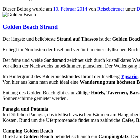
Dieser Beitrag wurde am
10. Februar 2014
von
Reisebetreuer
unter
D
Golden Beach Strand
Der längste und beliebteste
Strand auf Thassos
ist der
Golden Beac
Er liegt im Nordosten der Insel und verläuft in einer idyllischen Bu
Der feine und weiße Sandstrand zeichnet sich durch kristallklares Was
vor allem der Nachwuchs unbekümmert planschen. Der Wellengang in d
Im Hintergrund des Bilderbuchstrandes thront der Inselberg
Ypsario
,
Von hier aus kann man auch ideal eine
Wanderung zum höchsten B
Entlang des Golden Beach gibt es unzählige
Hotels, Tavernen, Bar
Sonnenschirme gemietet werden.
Panagia und Potamia
Im Dörfchen Panagia, das idyllisch zwischen Bäumen am Hang ober
Kosten. Rund um die Uferpromenade findet man zahlreiche
Cafes, B
Camping Golden Beach
Direkt am
Golden Beach
befindet sich auch ein
Campingplatz
. Der 