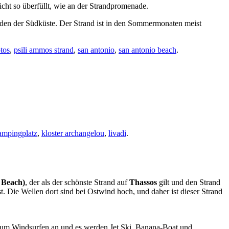
nicht so überfüllt, wie an der Strandpromenade.
nden der Südküste. Der Strand ist in den Sommermonaten meist
tos
,
psili ammos strand
,
san antonio
,
san antonio beach
.
mpingplatz
,
kloster archangelou
,
livadi
.
 Beach)
, der als der schönste Strand auf
Thassos
gilt und den Strand
st. Die Wellen dort sind bei Ostwind hoch, und daher ist dieser Strand
 zum Windsurfen an und es werden Jet Ski, Banana-Boat und