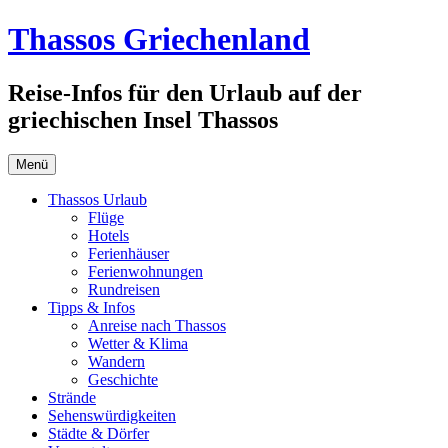
Zum
Thassos Griechenland
Inhalt
springen
Reise-Infos für den Urlaub auf der
griechischen Insel Thassos
Menü
Thassos Urlaub
Flüge
Hotels
Ferienhäuser
Ferienwohnungen
Rundreisen
Tipps & Infos
Anreise nach Thassos
Wetter & Klima
Wandern
Geschichte
Strände
Sehenswürdigkeiten
Städte & Dörfer