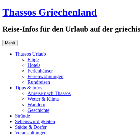
Zum
Thassos Griechenland
Inhalt
springen
Reise-Infos für den Urlaub auf der griechi
Menü
Thassos Urlaub
Flüge
Hotels
Ferienhäuser
Ferienwohnungen
Rundreisen
Tipps & Infos
Anreise nach Thassos
Wetter & Klima
Wandern
Geschichte
Strände
Sehenswürdigkeiten
Städte & Dörfer
Veranstaltungen