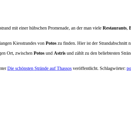
sstrand mit einer hübschen Promenade, an der man viele
Restaurants
,
 langen Kiesstrandes von
Potos
zu finden. Hier ist der Strandabschnitt 
igen Ort, zwischen
Potos
und
Astris
und zählt zu den beliebtesten Strä
nter
Die schönsten Strände auf Thassos
veröffentlicht. Schlagwörter:
po