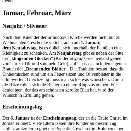
dienen.
Januar, Februar, März
Neujahr / Silvester
Nach dem Kalender der orthodoxen Kirche werden nicht nur zu
Weihnachten Geschenke verteilt, auch am
1. Januar,
dem Neujahrstag
, ist es üblich, sich innerhalb der Familien eine
Kleinigkeit zu schenken. Am
Neujahrstag
gibt es neben der Sitte
der „
klingenden Glocken
“ (Kinder in ganz Griechenland gehen
von Tür zu Tür und sammeln Geld), auf Thassos auch den eigenen
Brauch der „
Brennenden Blätter
„. Die Tradition besagt, dass die
Einheimischen rund um ein Feuer sitzen und Olivenblätter in die
Glut werfen. Gleichzeitig muss man sich etwas wünschen. Durch
die Hitze rollen sich die Blätter zu einem Ring zusammen. Für
denjenigen, der das am schönsten gerollte Blatt hat, wird der
Wunsch in Erfüllung gehen.
Erscheinungstag
Der
6. Januar
ist der
Erscheinungstag,
der an die Taufe Christi im
Jordan erinnert. Viele Eltern lassen ihre Kinder an diesem Tag
taufen, außerdem segnet der Pope die Gewässer im Rahmen einer