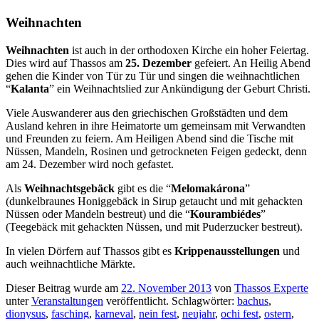
Weihnachten
Weihnachten
ist auch in der orthodoxen Kirche ein hoher Feiertag.
Dies wird auf Thassos am
25. Dezember
gefeiert. An Heilig Abend
gehen die Kinder von Tür zu Tür und singen die weihnachtlichen
“
Kalanta
” ein Weihnachtslied zur Ankündigung der Geburt Christi.
Viele Auswanderer aus den griechischen Großstädten und dem
Ausland kehren in ihre Heimatorte um gemeinsam mit Verwandten
und Freunden zu feiern. Am Heiligen Abend sind die Tische mit
Nüssen, Mandeln, Rosinen und getrockneten Feigen gedeckt, denn
am 24. Dezember wird noch gefastet.
Als
Weihnachtsgebäck
gibt es die “
Melomakárona
”
(dunkelbraunes Honiggebäck in Sirup getaucht und mit gehackten
Nüssen oder Mandeln bestreut) und die “
Kourambiédes
”
(Teegebäck mit gehackten Nüssen, und mit Puderzucker bestreut).
In vielen Dörfern auf Thassos gibt es
Krippenausstellungen
und
auch weihnachtliche Märkte.
Dieser Beitrag wurde am
22. November 2013
von
Thassos Experte
unter
Veranstaltungen
veröffentlicht. Schlagwörter:
bachus
,
dionysus
,
fasching
,
karneval
,
nein fest
,
neujahr
,
ochi fest
,
ostern
,