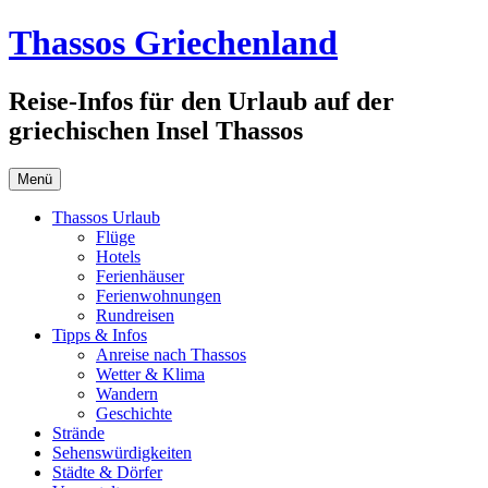
Zum
Thassos Griechenland
Inhalt
springen
Reise-Infos für den Urlaub auf der
griechischen Insel Thassos
Menü
Thassos Urlaub
Flüge
Hotels
Ferienhäuser
Ferienwohnungen
Rundreisen
Tipps & Infos
Anreise nach Thassos
Wetter & Klima
Wandern
Geschichte
Strände
Sehenswürdigkeiten
Städte & Dörfer