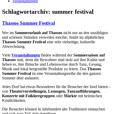
Veranstaltungen
Schlagwortarchiv:
summer festival
Thassos Summer Festival
Wer im
Sommerurlaub auf Thassos
nicht nur an den unzähligen
und schönen Stränden verweilen möchte, findet im alljährlichen
Thassos Summer Festival
eine sehr vielseitige, kulturelle
Abwechslung.
Viele
Veranstaltungen
finden während der
Sommersaison auf
Thassos
statt, denn die Bewohner sind stolz auf ihre Kultur und
lieben es, ihre Bräuche und Lebensweise durch Tanz, Gesang,
Musik und lokal hergestellte Produkte zu feiern. Das
Thassos
Summer Festival
ist eine Veranstaltungsreihe die den ganzen
Sommer über andauert.
Jedes Dorf hat etwas Besonderes für die Besucher der Insel bieten –
von
Theatervorstellungen,
Lesungen,
Tanzaufführungen,
Konzerte mit Folkloregruppen
oder
Märkte
mit heimischen
Köstlichkeiten.
Die Besucher können in Jahrhundert alte Traditionen eintauchen
und sich zum Teil aktiv beteiligen.