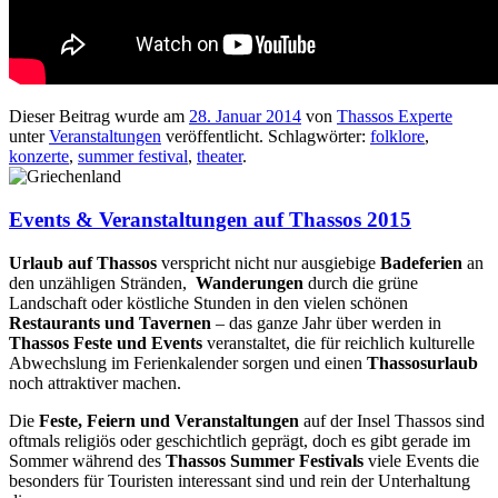
Dieser Beitrag wurde am
28. Januar 2014
von
Thassos Experte
unter
Veranstaltungen
veröffentlicht. Schlagwörter:
folklore
,
konzerte
,
summer festival
,
theater
.
Events & Veranstaltungen auf Thassos 2015
Urlaub auf Thassos
verspricht nicht nur ausgiebige
Badeferien
an
den unzähligen Stränden,
Wanderungen
durch die grüne
Landschaft oder köstliche Stunden in den vielen schönen
Restaurants und Tavernen
– das ganze Jahr über werden in
Thassos Feste und Events
veranstaltet, die für reichlich kulturelle
Abwechslung im Ferienkalender sorgen und einen
Thassosurlaub
noch attraktiver machen.
Die
Feste, Feiern und Veranstaltungen
auf der Insel Thassos sind
oftmals religiös oder geschichtlich geprägt, doch es gibt gerade im
Sommer während des
Thassos Summer
Festivals
viele Events die
besonders für Touristen interessant sind und rein der Unterhaltung