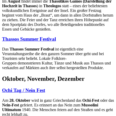
Im
August
findet immer die
Thassitikos Gamos (Darstellung der
Hochzeit in Thassos
) in
Theologos
statt – eines der beliebtesten
volkskundlichen Ereignisse auf der Insel. Ein großer Festzug
beginnt vom Haus der „Braut“, um dann in allen Dorfstraßen herum
zu ziehen. Die Feier und der Tanz erreichen ihren Höhepunkt auf
dem Sportplatz des Dorfes, wo alle Beteiligenden traditionelles
Essen und Gebäcke genießen.
Thassos Summer Festival
Das
Thassos Summer Festival
ist eigentlich eine
Veranstaltungsreihe die den ganzen Sommer über geht und bei
Touristen sehr beliebt. Lokale Folklore-
Gruppen demonstrieren Kultur, Tänze und Musik aus Thassos und
verkaufen auf Märkten auch ihre selbst hergestellten Produkte.
Oktober, November, Dezember
Ochi Tag / Nein Fest
Am
28. Oktober
wird in ganz Griechenland das
Ochi-Fest
oder das
Nein-Fest
gefeiert. Es erinnert an das Nein zum
Mussolini
Ultimatum
1940. Die Menschen feiern auf den Straßen und es geht
recht lebhaft zu.