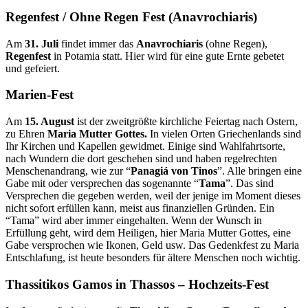
Regenfest / Ohne Regen Fest (Anavrochiaris)
Am
31. Juli
findet immer das
Anavrochiaris
(ohne Regen),
Regenfest
in Potamia statt. Hier wird für eine gute Ernte gebetet
und gefeiert.
Marien-Fest
Am
15. August
ist der zweitgrößte kirchliche Feiertag nach Ostern,
zu Ehren
Maria Mutter
Gottes.
In vielen Orten Griechenlands sind
Ihr Kirchen und Kapellen gewidmet. Einige sind Wahlfahrtsorte,
nach Wundern die dort geschehen sind und haben regelrechten
Menschenandrang, wie zur “
Panagiá von Tinos
”. Alle bringen eine
Gabe mit oder versprechen das sogenannte “
Tama
”. Das sind
Versprechen die gegeben werden, weil der jenige im Moment dieses
nicht sofort erfüllen kann, meist aus finanziellen Gründen. Ein
“Tama” wird aber immer eingehalten. Wenn der Wunsch in
Erfüllung geht, wird dem Heiligen, hier Maria Mutter Gottes, eine
Gabe versprochen wie Ikonen, Geld usw. Das Gedenkfest zu Maria
Entschlafung, ist heute besonders für ältere Menschen noch wichtig.
Thassitikos Gamos in Thassos – Hochzeits-Fest