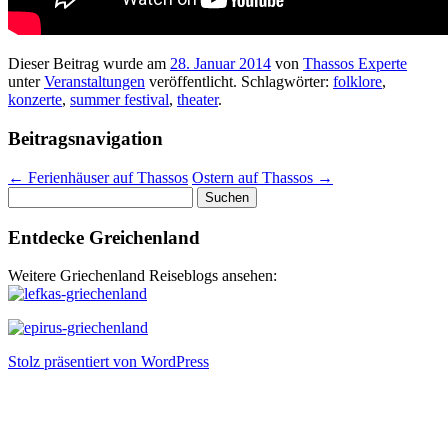
Dieser Beitrag wurde am
28. Januar 2014
von
Thassos Experte
unter
Veranstaltungen
veröffentlicht. Schlagwörter:
folklore
,
konzerte
,
summer festival
,
theater
.
Beitragsnavigation
←
Ferienhäuser auf Thassos
Ostern auf Thassos
→
Suchen
nach:
Entdecke Greichenland
Weitere Griechenland Reiseblogs ansehen:
Stolz präsentiert von WordPress