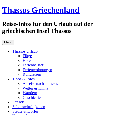
Zum
Thassos Griechenland
Inhalt
springen
Reise-Infos für den Urlaub auf der
griechischen Insel Thassos
Menü
Thassos Urlaub
Flüge
Hotels
Ferienhäuser
Ferienwohnungen
Rundreisen
Tipps & Infos
Anreise nach Thassos
Wetter & Klima
Wandern
Geschichte
Strände
Sehenswürdigkeiten
Städte & Dörfer