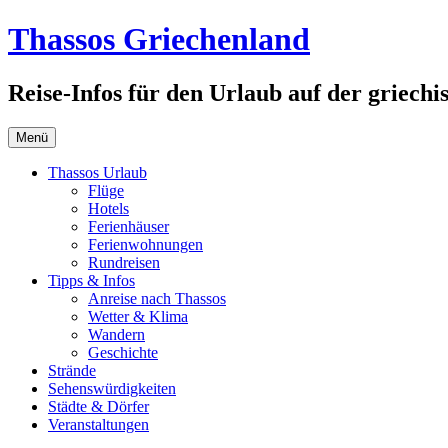
Zum
Thassos Griechenland
Inhalt
springen
Reise-Infos für den Urlaub auf der griechi
Menü
Thassos Urlaub
Flüge
Hotels
Ferienhäuser
Ferienwohnungen
Rundreisen
Tipps & Infos
Anreise nach Thassos
Wetter & Klima
Wandern
Geschichte
Strände
Sehenswürdigkeiten
Städte & Dörfer
Veranstaltungen