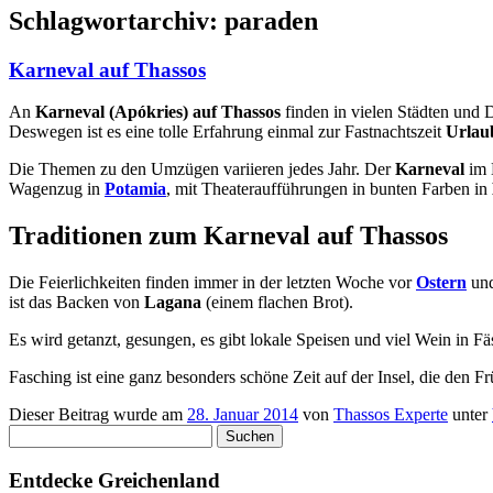
Schlagwortarchiv:
paraden
Karneval auf Thassos
An
Karneval (Apókries) auf Thassos
finden in vielen Städten und D
Deswegen ist es eine tolle Erfahrung einmal zur Fastnachtszeit
Urlau
Die Themen zu den Umzügen variieren jedes Jahr. Der
Karneval
im 
Wagenzug in
Potamia
, mit Theateraufführungen in bunten Farben in
Traditionen zum Karneval auf Thassos
Die Feierlichkeiten finden immer in der letzten Woche vor
Ostern
und
ist das Backen von
Lagana
(einem flachen Brot).
Es wird getanzt, gesungen, es gibt lokale Speisen und viel Wein in 
Fasching ist eine ganz besonders schöne Zeit auf der Insel, die den Frü
Dieser Beitrag wurde am
28. Januar 2014
von
Thassos Experte
unter
Suchen
nach:
Entdecke Greichenland