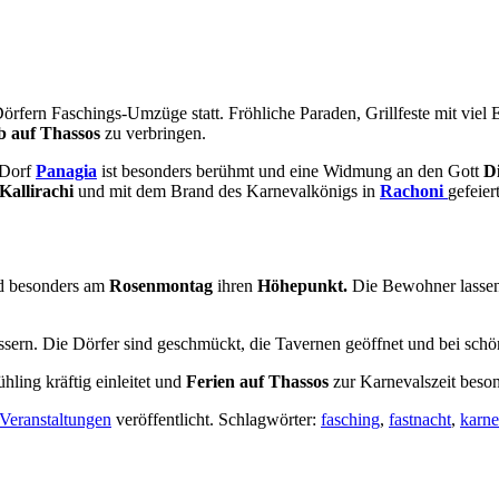
örfern Faschings-Umzüge statt. Fröhliche Paraden, Grillfeste mit viel E
b
auf Thassos
zu verbringen.
Dorf
Panagia
ist besonders berühmt und eine Widmung an den Gott
D
Kallirachi
und mit dem Brand des Karnevalkönigs in
Rachoni
gefeiert
 besonders am
Rosenmontag
ihren
Höhepunkt.
Die Bewohner lassen 
Fässern. Die Dörfer sind geschmückt, die Tavernen geöffnet und bei sch
hling kräftig einleitet und
Ferien auf Thassos
zur Karnevalszeit beson
Veranstaltungen
veröffentlicht. Schlagwörter:
fasching
,
fastnacht
,
karne