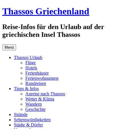
Zum
Thassos Griechenland
Inhalt
springen
Reise-Infos für den Urlaub auf der
griechischen Insel Thassos
Menü
Thassos Urlaub
Flüge
Hotels
Ferienhäuser
Ferienwohnungen
Rundreisen
Tipps & Infos
Anreise nach Thassos
Wetter & Klima
Wandern
Geschichte
Strände
Sehenswürdigkeiten
Städte & Dörfer