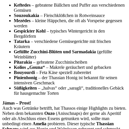
Keftedes
– gebratene Bällchen und Puffer aus verschiedenen
Gemüsen
Souzoukakia
– Fleischklößchen in Rotweinsauce
Mezédes
– kleine Häppchen, die oft als Vorspeise gegessen
werden
Gespickter Kohl
– typisches Wintergericht in den
Bergdörfern
Tatarka
– verschiedene Gemüsegerichte mit frischen
Kräutern
Gefüllte Zucchini-Blüten und Sarmadakia
(gefüllte
Weinblätter)
Pitarakia
– gebratene Zucchinischeiben
Kolios „Gouna“
– Makrele geräuchert und gebacken
Bouyourdi
– Feta Käse speziell zubereitet
Pinienhonig
– der Thassian Honig ist bekannt für seinen
intensiven Geschmack
Süßigkeiten
– „halvas“ oder „saragli“, traditionelles Gebäck
für hausgemachte Torten
Jámas – Prost!
Auch was Getränke betrifft, hat Thassos einige Highlights zu bieten.
Neben dem bekannten
Ouzo
(Anisschnaps) der gerne als Aperitif
oder als Abschluss eines Essens getrunken wird, sollte man
unbedingt einen
Amelia
probieren. Dieser typische
Thassian
Schnaps
wird aus Honig und Walnüssen gebrannt und schmeckt