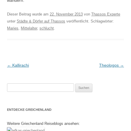
wandern.
Dieser Beitrag wurde am
22. November 2013
von
Thassos Experte
unter
Städte & Dörfer auf Thassos
veröffentlicht. Schlagwörter:
Maries
,
Mittelalter
,
schlucht
.
Beitragsnavigation
←
Kallirachi
Theologos
→
Suchen
nach:
ENTDECKE GREICHENLAND
Weitere Griechenland Reiseblogs ansehen: