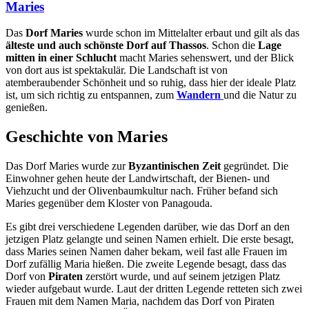
Maries
Das
Dorf Maries
wurde schon im Mittelalter erbaut und gilt als das
älteste und auch schönste Dorf auf Thassos
. Schon die
Lage
mitten in einer Schlucht
macht Maries sehenswert, und der Blick
von dort aus ist spektakulär. Die Landschaft ist von
atemberaubender Schönheit und so ruhig, dass hier der ideale Platz
ist, um sich richtig zu entspannen, zum
Wandern
und die Natur zu
genießen.
Geschichte von Maries
Das Dorf Maries wurde zur
Byzantinischen Zeit
gegründet. Die
Einwohner gehen heute der Landwirtschaft, der Bienen- und
Viehzucht und der Olivenbaumkultur nach. Früher befand sich
Maries gegenüber dem Kloster von Panagouda.
Es gibt drei verschiedene Legenden darüber, wie das Dorf an den
jetzigen Platz gelangte und seinen Namen erhielt. Die erste besagt,
dass Maries seinen Namen daher bekam, weil fast alle Frauen im
Dorf zufällig Maria hießen. Die zweite Legende besagt, dass das
Dorf von
Piraten
zerstört wurde, und auf seinem jetzigen Platz
wieder aufgebaut wurde. Laut der dritten Legende retteten sich zwei
Frauen mit dem Namen Maria, nachdem das Dorf von Piraten