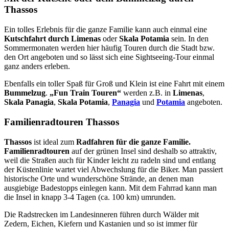
Thassos
Ein tolles Erlebnis für die ganze Familie kann auch einmal eine
Kutschfahrt durch Limenas
oder
Skala Potamia
sein. In den
Sommermonaten werden hier häufig Touren durch die Stadt bzw.
den Ort angeboten und so lässt sich eine Sightseeing-Tour einmal
ganz anders erleben.
Ebenfalls ein toller Spaß für Groß und Klein ist eine Fahrt mit einem
Bummelzug
.
„Fun Train Touren“
werden z.B. in
Limenas
,
Skala Panagia
,
Skala Potamia
,
Panagia
und
Potamia
angeboten.
Familienradtouren Thassos
Thassos
ist ideal zum
Radfahren für die ganze Familie.
Familienradtouren
auf der grünen Insel sind deshalb so attraktiv,
weil die Straßen auch für Kinder leicht zu radeln sind und entlang
der Küstenlinie wartet viel Abwechslung für die Biker. Man passiert
historische Orte und wunderschöne Strände, an denen man
ausgiebige Badestopps einlegen kann. Mit dem Fahrrad kann man
die Insel in knapp 3-4 Tagen (ca. 100 km) umrunden.
Die Radstrecken im Landesinneren führen durch Wälder mit
Zedern, Eichen, Kiefern und Kastanien und so ist immer für