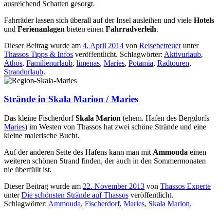
ausreichend Schatten gesorgt.
Fahrräder lassen sich überall auf der Insel ausleihen und viele
Hotels
und
Ferienanlagen
bieten einen
Fahrradverleih
.
Dieser Beitrag wurde am
4. April 2014
von
Reisebetreuer
unter
Thassos Tipps & Infos
veröffentlicht. Schlagwörter:
Aktivurlaub
,
Athos
,
Familienurlaub
,
limenas
,
Maries
,
Potamia
,
Radtouren
,
Strandurlaub
.
Strände in Skala Marion / Maries
Das kleine Fischerdorf
Skala Marion
(ehem. Hafen des Bergdorfs
Maries
) im Westen von Thassos hat zwei schöne Strände und eine
kleine malerische Bucht.
Auf der anderen Seite des Hafens kann man mit
Ammouda
einen
weiteren schönen Strand finden, der auch in den Sommermonaten
nie überfüllt ist.
Dieser Beitrag wurde am
22. November 2013
von
Thassos Experte
unter
Die schönsten Strände auf Thassos
veröffentlicht.
Schlagwörter:
Ammouda
,
Fischerdorf
,
Maries
,
Skala Marion
.