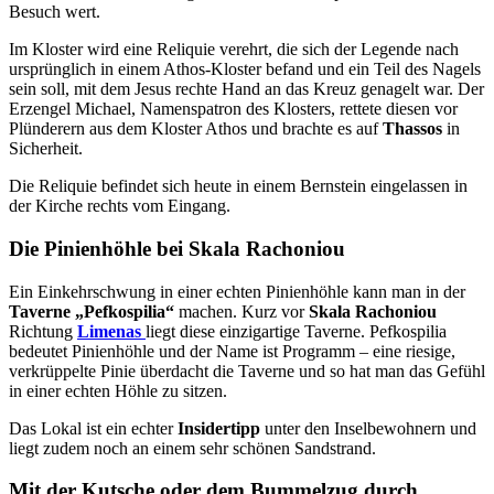
Besuch wert.
Im Kloster wird eine Reliquie verehrt, die sich der Legende nach
ursprünglich in einem Athos-Kloster befand und ein Teil des Nagels
sein soll, mit dem Jesus rechte Hand an das Kreuz genagelt war. Der
Erzengel Michael, Namenspatron des Klosters, rettete diesen vor
Plünderern aus dem Kloster Athos und brachte es auf
Thassos
in
Sicherheit.
Die Reliquie befindet sich heute in einem Bernstein eingelassen in
der Kirche rechts vom Eingang.
Die Pinienhöhle bei Skala Rachoniou
Ein Einkehrschwung in einer echten Pinienhöhle kann man in der
Taverne „Pefkospilia“
machen. Kurz vor
Skala Rachoniou
Richtung
Limenas
liegt diese einzigartige Taverne. Pefkospilia
bedeutet Pinienhöhle und der Name ist Programm – eine riesige,
verkrüppelte Pinie überdacht die Taverne und so hat man das Gefühl
in einer echten Höhle zu sitzen.
Das Lokal ist ein echter
Insidertipp
unter den Inselbewohnern und
liegt zudem noch an einem sehr schönen Sandstrand.
Mit der Kutsche oder dem Bummelzug durch