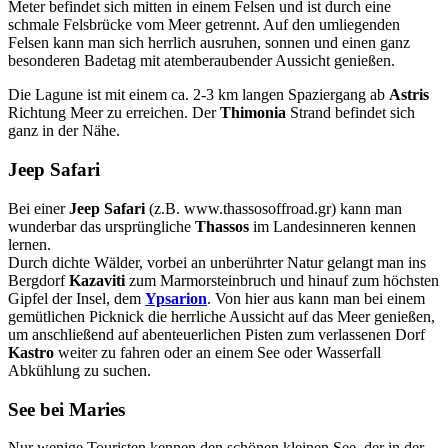
Meter befindet sich mitten in einem Felsen und ist durch eine
schmale Felsbrücke vom Meer getrennt. Auf den umliegenden
Felsen kann man sich herrlich ausruhen, sonnen und einen ganz
besonderen Badetag mit atemberaubender Aussicht genießen.
Die Lagune ist mit einem ca. 2-3 km langen Spaziergang ab
Astris
Richtung Meer zu erreichen. Der
Thimonia
Strand befindet sich
ganz in der Nähe.
Jeep Safari
Bei einer
Jeep Safari
(z.B. www.thassosoffroad.gr) kann man
wunderbar das ursprüngliche
Thassos
im Landesinneren kennen
lernen.
Durch dichte Wälder, vorbei an unberührter Natur gelangt man ins
Bergdorf
Kazaviti
zum Marmorsteinbruch und hinauf zum höchsten
Gipfel der Insel, dem
Ypsarion
. Von hier aus kann man bei einem
gemütlichen Picknick die herrliche Aussicht auf das Meer genießen,
um anschließend auf abenteuerlichen Pisten zum verlassenen Dorf
Kastro
weiter zu fahren oder an einem See oder Wasserfall
Abkühlung zu suchen.
See bei Maries
Nur wenige Touristen kennen den schönen kleinen See, der in der