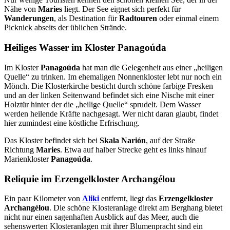
Nähe von
Maries
liegt. Der See eignet sich perfekt für
Wanderungen
, als Destination für
Radtouren
oder einmal einem
Picknick abseits der üblichen Strände.
Heiliges Wasser im Kloster Panagoúda
Im Kloster
Panagoúda
hat man die Gelegenheit aus einer „heiligen
Quelle“ zu trinken. Im ehemaligen Nonnenkloster lebt nur noch ein
Mönch. Die Klosterkirche besticht durch schöne farbige Fresken
und an der linken Seitenwand befindet sich eine Nische mit einer
Holztür hinter der die „heilige Quelle“ sprudelt. Dem Wasser
werden heilende Kräfte nachgesagt. Wer nicht daran glaubt, findet
hier zumindest eine köstliche Erfrischung.
Das Kloster befindet sich bei
Skala Narión
, auf der Straße
Richtung
Maries
. Etwa auf halber Strecke geht es links hinauf
Marienkloster
Panagoúda
.
Reliquie im Erzengelkloster Archangélou
Ein paar Kilometer von
Aliki
entfernt, liegt das
Erzengelkloster
Archangélou
. Die schöne Klosteranlage direkt am Berghang bietet
nicht nur einen sagenhaften Ausblick auf das Meer, auch die
sehenswerten Klosteranlagen mit ihrer Blumenpracht sind ein