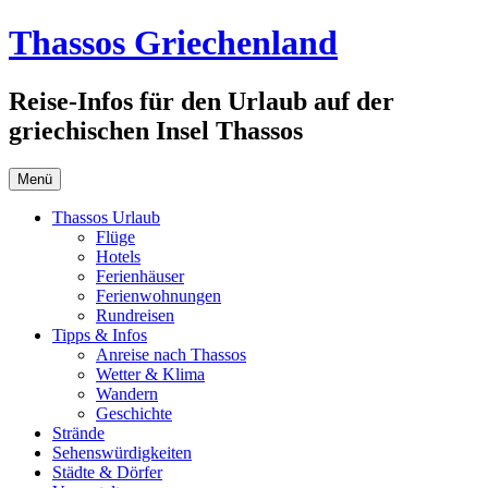
Zum
Thassos Griechenland
Inhalt
springen
Reise-Infos für den Urlaub auf der
griechischen Insel Thassos
Menü
Thassos Urlaub
Flüge
Hotels
Ferienhäuser
Ferienwohnungen
Rundreisen
Tipps & Infos
Anreise nach Thassos
Wetter & Klima
Wandern
Geschichte
Strände
Sehenswürdigkeiten
Städte & Dörfer