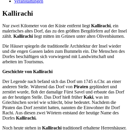
Veranstaltungen
Kallirachi
Nur zwei Kilometer von der Küste entfernt liegt
Kallirachi
, ein
malerisches altes Dorf, das zu den größten Bergdörfern auf der Insel
zählt.
Kallirachi
liegt mitten im Grünen unter alten Olivenbäumen.
Die Häuser spiegeln die traditionelle Architektur der Insel wieder
und die engen Gassen laden zum Bummeln ein. Die Menschen des
Dorfes beschäftigen sich vorwiegend mit Landwirtschaft und
arbeiten im Tourismus.
Geschichte von Kallirachi
Der Legende nach befand sich das Dorf um 1745 n.Chr. an einer
anderen Stelle. Während das Dorf von
Piraten
geplündert und
zerstört wurde, floh der damalige Fürst Savel und erbaute das Dorf
an der heutigen Stelle. Das Dorf hieß früher
Kaki
, was im
Griechischen soviel wie schlecht, böse bedeutet. Nachdem die
Piraten das Dorf zerstört hatten, nannten die Einwohner ihr Dorf
Rachi. Aus diesen zwei Wörtern entstand der heutige Name des
Dorfes
Kallirachi.
Noch heute stehen in
Kallirachi
traditionell erhaltene Herrenhäuser.