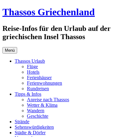
Zum
Thassos Griechenland
Inhalt
springen
Reise-Infos für den Urlaub auf der
griechischen Insel Thassos
Menü
Thassos Urlaub
Flüge
Hotels
Ferienhäuser
Ferienwohnungen
Rundreisen
Tipps & Infos
Anreise nach Thassos
Wetter & Klima
Wandern
Geschichte
Strände
Sehenswürdigkeiten
Städte & Dörfer