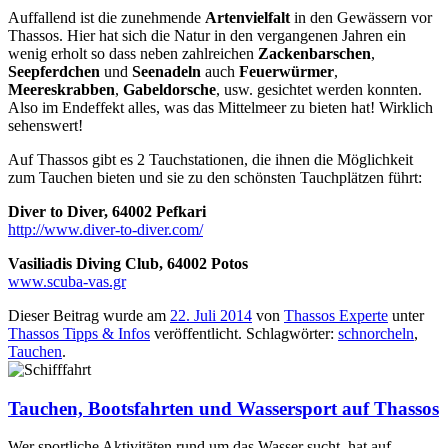
Auffallend ist die zunehmende
Artenvielfalt
in den Gewässern vor
Thassos. Hier hat sich die Natur in den vergangenen Jahren ein
wenig erholt so dass neben zahlreichen
Zackenbarschen
,
Seepferdchen
und
Seenadeln
auch
Feuerwürmer
,
Meereskrabben
,
Gabeldorsche
, usw. gesichtet werden konnten.
Also im Endeffekt alles, was das Mittelmeer zu bieten hat! Wirklich
sehenswert!
Auf Thassos gibt es 2 Tauchstationen, die ihnen die Möglichkeit
zum Tauchen bieten und sie zu den schönsten Tauchplätzen führt:
Diver to Diver, 64002 Pefkari
http://www.diver-to-diver.com/
Vasiliadis Diving Club, 64002 Potos
www.scuba-vas.gr
Dieser Beitrag wurde am
22. Juli 2014
von
Thassos Experte
unter
Thassos Tipps & Infos
veröffentlicht. Schlagwörter:
schnorcheln
,
Tauchen
.
Tauchen, Bootsfahrten und Wassersport auf Thassos
Wer sportliche Aktivitäten rund um das Wasser sucht, hat auf