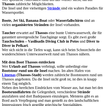
Thassos
zahlreiche Möglichkeiten.
Die Insel und ihre vielseitigen
Strände
sind ein wahres Paradies für
Wassersportler.
Boote, Jet Ski, Banana-Boat
oder
Wasserfallschirm
sind an
vielen
organisierten Stränden
der Insel vorhanden.
Taucher
erwartet auf
Thassos
eine bunte Unterwasserwelt, die für
garantiert unvergessliche Tauchgänge sorgt. Es gibt zwei große
Tauchschulen – Vasilisadis Diving Club in Potos
und
Diver to
Diver in Pefkari
.
Wer sich nicht in die Tiefen wagt, kann sich beim Schnorcheln der
wunderschönen Unterwasserwelt rund um Thassos nähern.
Mit dem Boot Thassos entdecken
Wer
Urlaub auf Thassos
verbringt, sollte unbedingt eine
Bootstour rund um die Insel
machen. Im alten Hafen von
Limenas
(Thassos-Stadt)
werden zahlreiche Bootstouren rund um
Thassos angeboten. Da die Insel nicht groß ist, ist dies in knapp
einem Tag möglich.
Neben den herrlichen Eindrücken vom Wasser aus, hat man bei den
Bootsrundfahrten
die Gelegenheit, verschiedene
Strände
anzufahren und dort Badepausen einzulegen. Meistens gibt es an
Bord auch Verpflegung und man genießt zu den landschaftlichen
Impressionen frisch gegrillte griechische Spezialitäten.