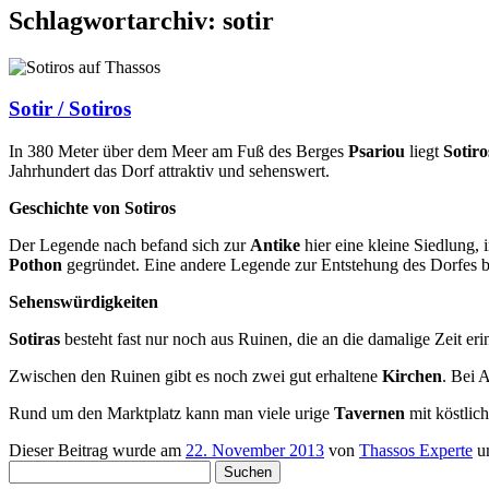
Schlagwortarchiv:
sotir
Sotir / Sotiros
In 380 Meter über dem Meer am Fuß des Berges
Psariou
liegt
Sotir
Jahrhundert das Dorf attraktiv und sehenswert.
Geschichte von Sotiros
Der Legende nach befand sich zur
Antike
hier eine kleine Siedlung,
Pothon
gegründet. Eine andere Legende zur Entstehung des Dorfes b
Sehenswürdigkeiten
Sotiras
besteht fast nur noch aus Ruinen, die an die damalige Zeit e
Zwischen den Ruinen gibt es noch zwei gut erhaltene
Kirchen
. Bei 
Rund um den Marktplatz kann man viele urige
Tavernen
mit köstlic
Dieser Beitrag wurde am
22. November 2013
von
Thassos Experte
u
Suchen
nach: