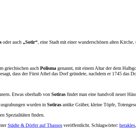
os
oder auch
„Sotir“
, eine Stadt mit einer wunderschönen alten Kirche
 im griechischen auch
Polisma
genannt, mit einem Altar der dem Halbg
esagt, dass der Fürst Athel das Dorf gründete, nachdem er 1745 das D
rinnern. Etwas oberhalb von
Sotiras
findet man eine handvoll neuer Häu
Ausgrabungen wurden in
Sotiras
antike Gräber, kleine Töpfe, Totenges
hen Spezialitäten finden.
nter
Städte & Dörfer auf Thassos
veröffentlicht. Schlagwörter:
herakles