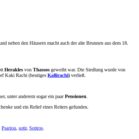
, und neben den Häusern macht auch der alte Brunnen aus dem 18.
ott
Herakles
von
Thassos
geweiht war. Die Siedlung wurde von
orf Kaki Rachi (heutiges
Kallirachi
)
verließ.
ser, unter anderem sogar ein paar
Pensionen
.
chenke und ein Relief eines Reiters gefunden.
,
Psariou
,
sotir
,
Sotiros
.