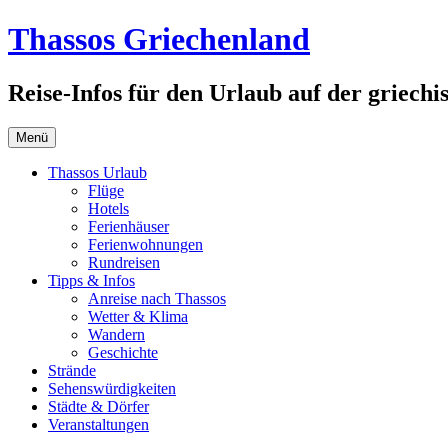
Zum
Thassos Griechenland
Inhalt
springen
Reise-Infos für den Urlaub auf der griechi
Menü
Thassos Urlaub
Flüge
Hotels
Ferienhäuser
Ferienwohnungen
Rundreisen
Tipps & Infos
Anreise nach Thassos
Wetter & Klima
Wandern
Geschichte
Strände
Sehenswürdigkeiten
Städte & Dörfer
Veranstaltungen