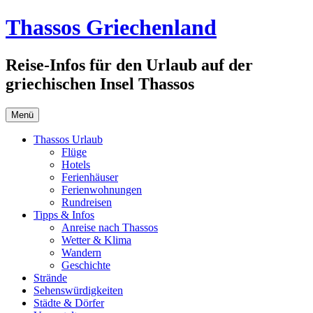
Zum
Thassos Griechenland
Inhalt
springen
Reise-Infos für den Urlaub auf der
griechischen Insel Thassos
Menü
Thassos Urlaub
Flüge
Hotels
Ferienhäuser
Ferienwohnungen
Rundreisen
Tipps & Infos
Anreise nach Thassos
Wetter & Klima
Wandern
Geschichte
Strände
Sehenswürdigkeiten
Städte & Dörfer