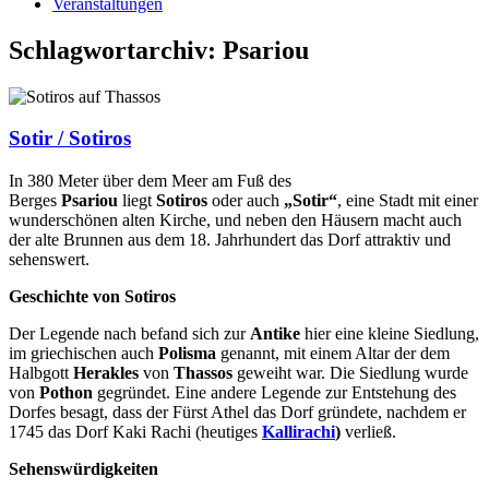
Veranstaltungen
Schlagwortarchiv:
Psariou
Sotir / Sotiros
In 380 Meter über dem Meer am Fuß des
Berges
Psariou
liegt
Sotiros
oder auch
„Sotir“
, eine Stadt mit einer
wunderschönen alten Kirche, und neben den Häusern macht auch
der alte Brunnen aus dem 18. Jahrhundert das Dorf attraktiv und
sehenswert.
Geschichte von Sotiros
Der Legende nach befand sich zur
Antike
hier eine kleine Siedlung,
im griechischen auch
Polisma
genannt, mit einem Altar der dem
Halbgott
Herakles
von
Thassos
geweiht war. Die Siedlung wurde
von
Pothon
gegründet. Eine andere Legende zur Entstehung des
Dorfes besagt, dass der Fürst Athel das Dorf gründete, nachdem er
1745 das Dorf Kaki Rachi (heutiges
Kallirachi
)
verließ.
Sehenswürdigkeiten