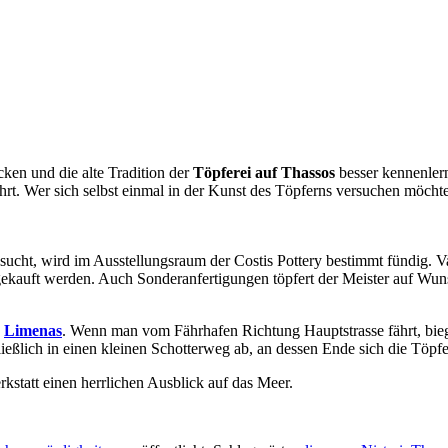
cken und die alte Tradition der
Töpferei auf Thassos
besser kennenlern
führt. Wer sich selbst einmal in der Kunst des Töpferns versuchen möcht
sucht, wird im Ausstellungsraum der Costis Pottery bestimmt fündig. 
gekauft werden. Auch Sonderanfertigungen töpfert der Meister auf Wun
n
Limenas
. Wenn man vom Fährhafen Richtung Hauptstrasse fährt, bie
ließlich in einen kleinen Schotterweg ab, an dessen Ende sich die Töpfe
statt einen herrlichen Ausblick auf das Meer.