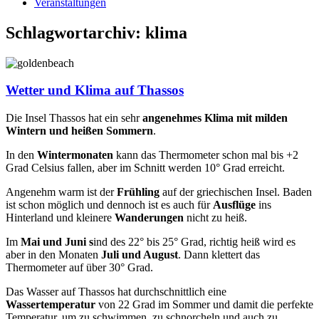
Veranstaltungen
Schlagwortarchiv:
klima
Wetter und Klima auf Thassos
Die Insel Thassos hat ein sehr
angenehmes Klima mit milden
Wintern und heißen Sommern
.
In den
Wintermonaten
kann das Thermometer schon mal bis +2
Grad Celsius fallen, aber im Schnitt werden 10° Grad erreicht.
Angenehm warm ist der
Frühling
auf der griechischen Insel. Baden
ist schon möglich und dennoch ist es auch für
Ausflüge
ins
Hinterland und kleinere
Wanderungen
nicht zu heiß.
Im
Mai und Juni s
ind des 22° bis 25° Grad, richtig heiß wird es
aber in den Monaten
Juli und August
. Dann klettert das
Thermometer auf über 30° Grad.
Das Wasser auf Thassos hat durchschnittlich eine
Wassertemperatur
von 22 Grad im Sommer und damit die perfekte
Temperatur, um zu schwimmen, zu schnorcheln und auch zu