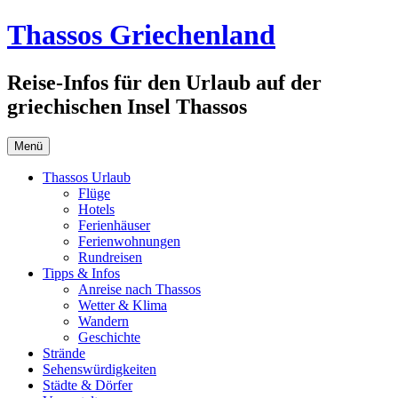
Zum
Thassos Griechenland
Inhalt
springen
Reise-Infos für den Urlaub auf der
griechischen Insel Thassos
Menü
Thassos Urlaub
Flüge
Hotels
Ferienhäuser
Ferienwohnungen
Rundreisen
Tipps & Infos
Anreise nach Thassos
Wetter & Klima
Wandern
Geschichte
Strände
Sehenswürdigkeiten
Städte & Dörfer